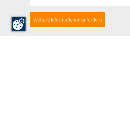
Weitere Informationen anfordern
Kontakt
money.works GmbH
An der Trave 164
23795
Bad Segeberg
Germany
+49 4551 9697-6
info@moneyworks.de