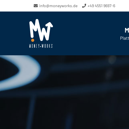
info@moneyworks.de
+49 4551 9697-6
M
Plat