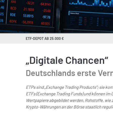
ETF-DEPOT AB 25.000 €
„Digitale Chancen“
Deutschlands erste Ve
ETPs sind „Exchange Trading Products“; sie kom
ETFs (Exchange Trading Funds) und können im 
Wertpapiere abgebildet werden, Rohstoffe, wie z
Krypto-Währungen an der Börse staatlich regul