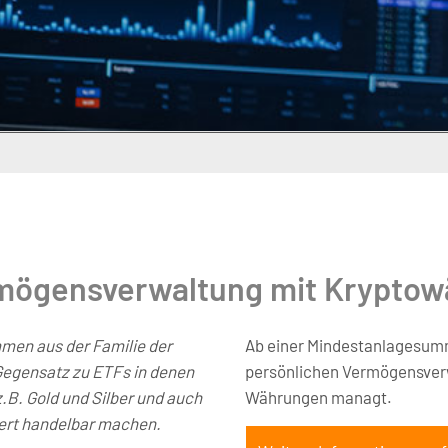
rmögensverwaltung mit Kryptow
men aus der Familie der
Ab einer Mindestanlagesumm
Gegensatz zu ETFs in denen
persönlichen Vermögensverwa
.B. Gold und Silber und auch
Währungen managt.
iert handelbar machen.